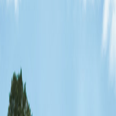
Période d'inscription
NOUVEAU: une pouponnière sera mise en
place dès MARS 2015
Places disponibles dans les différents
groupes d'âges
À L'Académie Guylaine Bédard
C'est bientôt la rentrée
PORTES OUVERTES à l'Académie Guylaine
Bédard
Lien de deux compagnies qui offrent le
service d'étiquettes
Visitez notre zoo 3D
Bon jour de la terre à tous.
MESSAGE IMPORTANT
L'Académie est fermée aujourd'hui 13 mars
Mercredi 19 mars, conférence à l'Académie
Journée hockey - 26 février
Conférence à l'Académie
Portes ouvertes – 8 et 9 février 2014