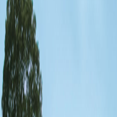
Bonne semaine d’automne à tous !! Les
feuilles changent !!
Portes ouvertes - 4 et 5 mai 2013
Journée de la Terre - 22 avril 2013
Camp de jour - été 2013
Inscriptions année 2013-2014
Portes ouvertes
Un beau bal costumé!
L'Halloween s'en vient...
C'est la rentrée!
PORTES OUVERTES!
Visite de l'Académie:
Place disponible (enfants 18-35 mois )
Inscription au camp de jour
Soirées d'information
Bienvenue à l’Académie Guylaine Bédard!