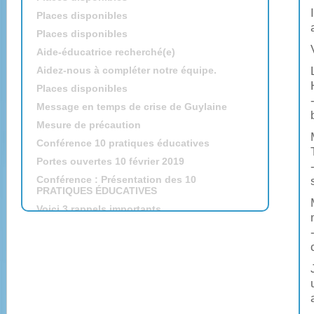
Places disponibles
Places disponibles
Aide-éducatrice recherché(e)
Aidez-nous à compléter notre équipe.
Places disponibles
Message en temps de crise de Guylaine
Mesure de précaution
Conférence 10 pratiques éducatives
Portes ouvertes 10 février 2019
Conférence : Présentation des 10
PRATIQUES ÉDUCATIVES
Voici 3 rappels importants
La rentrée
Grand départ pour l'été
Conférence des 10 pratiques éducatives
Salon des familles
Portes ouvertes: dimanches, 11 février