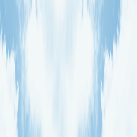
La fin de l’année arrive à grands pas
Collecte de vêtements
Super projet VERT
Émission Tricoté serrée avec Magalie Lebrun
Journée de congé pour force majeure
CONFÉRENCE-CONFÉRENCE
Ne manquez pas les 2 prochaines
conférences
Du nouveau dans les activités parascolaires
CONFÉRENCE-CONFÉRENCE
Salon des familles
Semaine de relâche
Période d’inscription pour l’année 2016-2017
Début des activités parascolaires
Activités parascolaires
PORTES OUVERTES
MÉMO !! IMPORTANT !