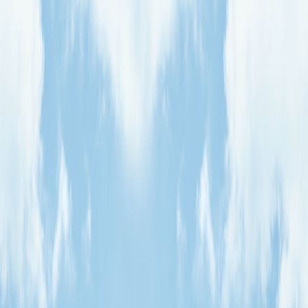
Joyeuses fêtes !!
Pendant les vacances de Noël
Noël arrive à grands pas…
Quelques rappels importants
Les épreuves photos sont arrivées !
Prises de photos individuelles
Grève des enseignants
INSCRIPTION AU PARASCOLAIRE
Changement de saison, changement de
thème, les 50 nuances d'automne
Partenaire de la course folle
Présentation des groupes 2015-2016
NOTRE POUPONNIÈRE EST MAINTENANT
OPÉRATIONNELLE
Programmation 2015
Présentement à la recherche d'une cuisinière
NOUVEAU: Notre pouponnière est
maintenant opérationnel
Salon des familles