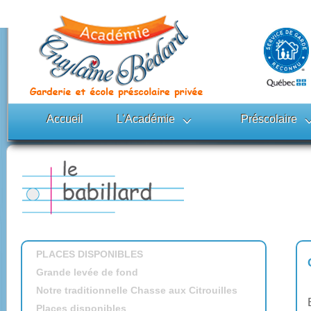
Accueil
L'Académie
Préscolaire
PLACES DISPONIBLES
Grande levée de fond
Notre traditionnelle Chasse aux Citrouilles
Places disponibles